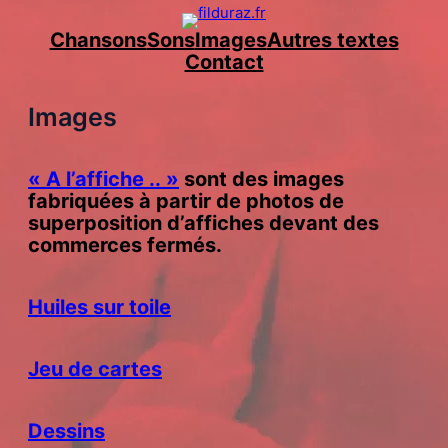
Aller
Chansons
Sons
Images
Autres textes
au
Contact
contenu
Images
« A l’affiche .. »
sont des images
fabriquées à partir de photos de
superposition d’affiches devant des
commerces fermés.
Huiles sur
toile
J
eu de cartes
Dessins