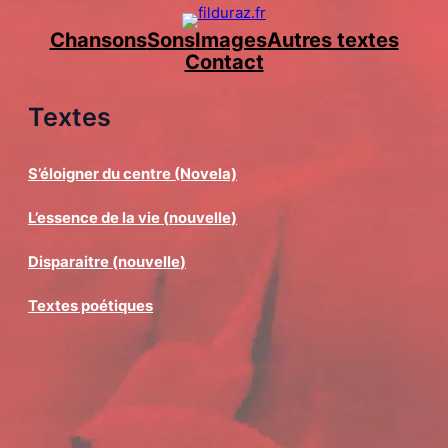
Aller
Chansons
Sons
Images
Autres textes
au
Contact
contenu
Textes
S’éloigner du centre (Novela)
L’essence de la vie (
nouvelle
)
Disparaitre (nouvelle
)
Textes poétiques